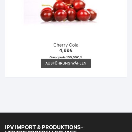
Cherry Cola
4,99
€
Grundpreis
100,00
€
/
l
Dieses
AUSFÜHRUNG WÄHLEN
Produkt
weist
mehrere
Varianten
auf.
Die
Optionen
können
auf
IPV IMPORT & PRODUKTIONS-