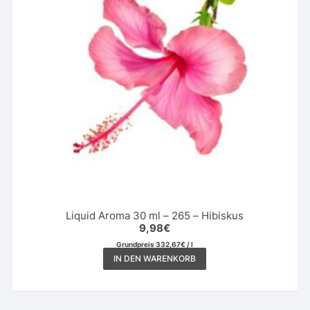
Liquid Aroma 30 ml – 265 – Hibiskus
9,98
€
Grundpreis
332,67
€
/
l
IN DEN WARENKORB