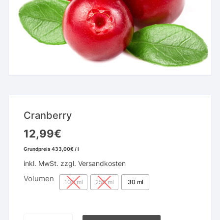
Cranberry
12,99
€
Grundpreis
433,00
€
/
l
inkl. MwSt.
zzgl.
Versandkosten
Volumen
100 ml
250 ml
30 ml
Cranberry