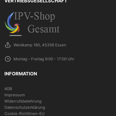
VERTRIEBSGESELLSCHAFT
der
Produktseite
gewählt
werden
Weidkamp 180, 45356 Essen
Montag - Freitag 9:00 - 17:00 Uhr
INFORMATION
AGB
Impressum
Widerrufsbelehrung
Datenschutzerklärung
Cookie-Richtlinen-EU