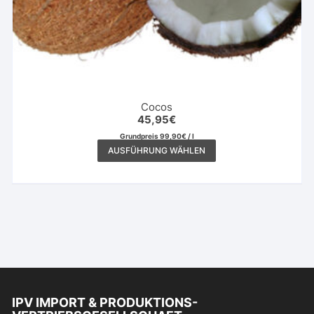
Cocos
45,95
€
Grundpreis
99,90
€
/
l
Dieses
AUSFÜHRUNG WÄHLEN
Produkt
weist
mehrere
Varianten
auf.
Die
Optionen
können
auf
IPV IMPORT & PRODUKTIONS-