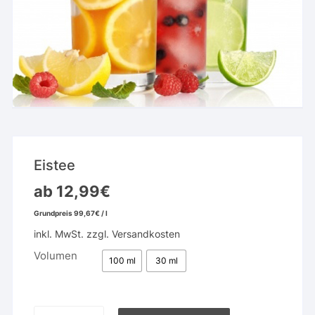
Eistee
ab
12,99
€
Grundpreis
99,67
€
/
l
inkl. MwSt.
zzgl.
Versandkosten
Volumen
100 ml
30 ml
Eistee