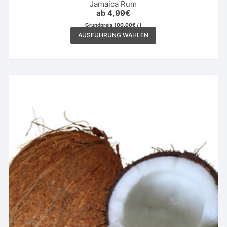
Jamaica Rum
ab
4,99
€
Grundpreis
100,00
€
/
l
Dieses
AUSFÜHRUNG WÄHLEN
Produkt
weist
mehrere
Varianten
auf.
Die
Optionen
können
auf
der
Produktseite
gewählt
werden