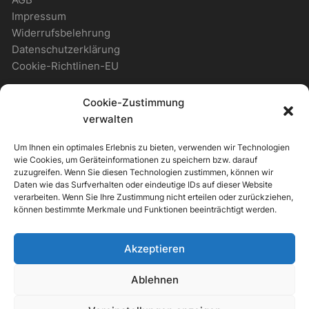
Impressum
Widerrufsbelehrung
Datenschutzerklärung
Cookie-Richtlinen-EU
Cookie-Zustimmung
WICHTIGES
verwalten
Um Ihnen ein optimales Erlebnis zu bieten, verwenden wir Technologien
Zahlungsmöglichkeiten
wie Cookies, um Geräteinformationen zu speichern bzw. darauf
Versandmöglichkeiten
zuzugreifen. Wenn Sie diesen Technologien zustimmen, können wir
Daten wie das Surfverhalten oder eindeutige IDs auf dieser Website
Newsletter
verarbeiten. Wenn Sie Ihre Zustimmung nicht erteilen oder zurückziehen,
können bestimmte Merkmale und Funktionen beeinträchtigt werden.
ALLGEMEIN
Akzeptieren
Support & Kontakt
Ablehnen