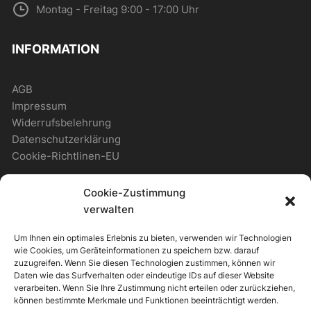
Montag - Freitag 9:00 - 17:00 Uhr
INFORMATION
AGB
Impressum
Widerrufsbelehrung
Datenschutzerklärung
Cookie-Richtlinen-EU
Cookie-Zustimmung
WICHTIGES
verwalten
Um Ihnen ein optimales Erlebnis zu bieten, verwenden wir Technologien
Zahlungsmöglichkeiten
wie Cookies, um Geräteinformationen zu speichern bzw. darauf
Versandmöglichkeiten
zuzugreifen. Wenn Sie diesen Technologien zustimmen, können wir
Daten wie das Surfverhalten oder eindeutige IDs auf dieser Website
Newsletter
verarbeiten. Wenn Sie Ihre Zustimmung nicht erteilen oder zurückziehen,
können bestimmte Merkmale und Funktionen beeinträchtigt werden.