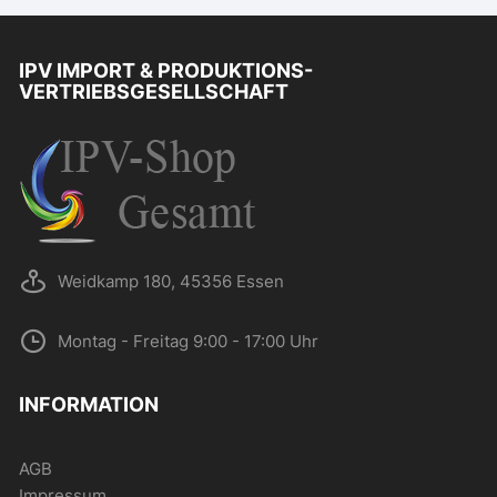
Optionen
können
auf
IPV IMPORT & PRODUKTIONS-
VERTRIEBSGESELLSCHAFT
der
Produktseite
gewählt
werden
Weidkamp 180, 45356 Essen
Montag - Freitag 9:00 - 17:00 Uhr
INFORMATION
AGB
Impressum