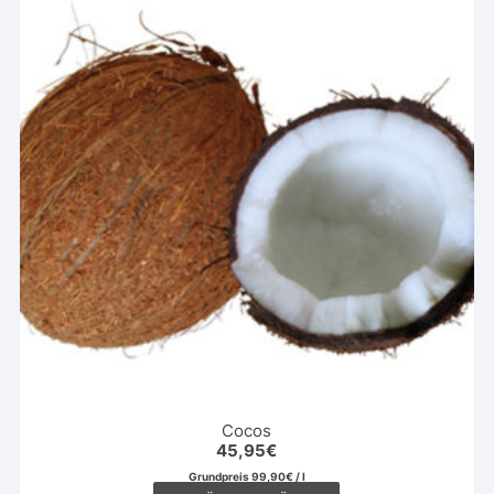
Cocos
45,95
€
Grundpreis
99,90
€
/
l
Dieses