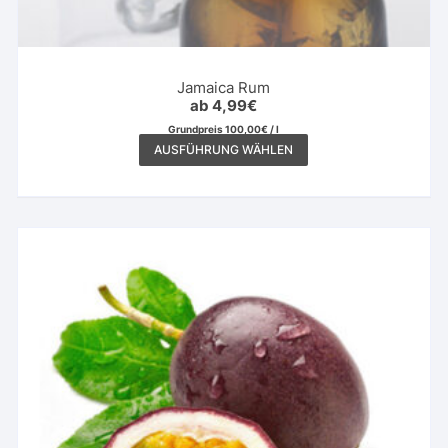
Jamaica Rum
ab
4,99
€
Grundpreis
100,00
€
/
l
Dieses
AUSFÜHRUNG WÄHLEN
Produkt
weist
mehrere
Varianten
auf.
Die
Optionen
können
auf
der
Produktseite
gewählt