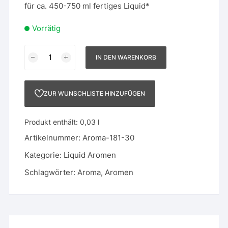
für ca. 450-750 ml fertiges Liquid*
Vorrätig
Liquid
IN DEN WARENKORB
Aroma
30
ml
ZUR WUNSCHLISTE HINZUFÜGEN
-
181
Produkt enthält: 0,03
l
-
Tabacco
Artikelnummer:
Aroma-181-30
N°
Kategorie:
Liquid Aromen
72
-
Schlagwörter:
Aroma
,
Aromen
Red
Type
Premium
Menge