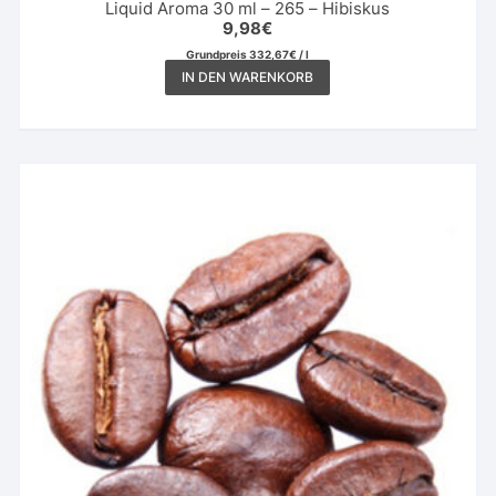
Liquid Aroma 30 ml – 265 – Hibiskus
9,98
€
Grundpreis
332,67
€
/
l
IN DEN WARENKORB