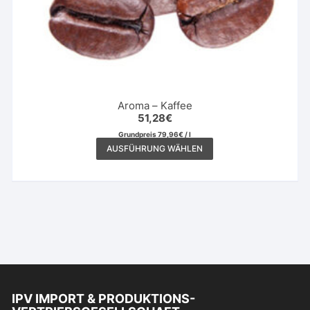
Aroma – Kaffee
51,28
€
Grundpreis
79,96
€
/
l
Dieses
AUSFÜHRUNG WÄHLEN
Produkt
weist
mehrere
Varianten
auf.
Die
Optionen
können
auf
IPV IMPORT & PRODUKTIONS-