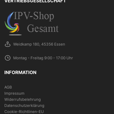
VERTRIEBSGESELLSCHAFT
der
Produktseite
gewählt
werden
Weidkamp 180, 45356 Essen
Montag - Freitag 9:00 - 17:00 Uhr
INFORMATION
AGB
Impressum
Widerrufsbelehrung
Datenschutzerklärung
Cookie-Richtlinen-EU