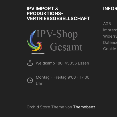
IPV IMPORT &
INFO
PRODUKTIONS-
VERTRIEBSGESELLSCHAFT
AGB
Impres
Widerr
Datens
Cookie
Weidkamp 180, 45356 Essen
Montag - Freitag 9:00 - 17:00
Uhr
Orchid Store Theme von
Themebeez