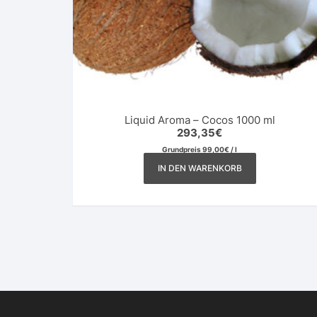
Liquid Aroma – Cocos 1000 ml
293,35
€
Grundpreis
99,00
€
/
l
IN DEN WARENKORB