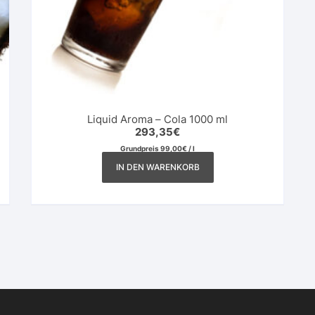
Liquid Aroma – Cola 1000 ml
293,35
€
Grundpreis
99,00
€
/
l
IN DEN WARENKORB