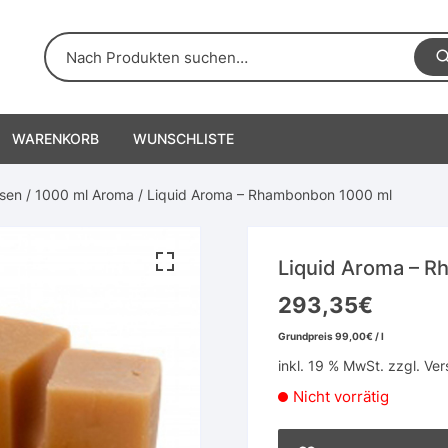
WARENKORB
WUNSCHLISTE
sen
/
1000 ml Aroma
/ Liquid Aroma – Rhambonbon 1000 ml
Liquid Aroma – 
293,35
€
Grundpreis
99,00
€
/
l
inkl. 19 % MwSt.
zzgl.
Ver
Nicht vorrätig