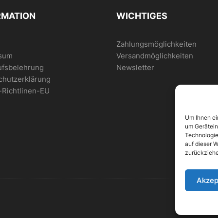
RMATION
WICHTIGES
Zahlungsmöglichkeiten
sum
Versandmöglichkeiten
ufsbelehrung
Newsletter
chutzerklärung
-Richtlinen-EU
Um Ihnen ei
um Gerätein
Technologie
auf dieser W
zurückziehe
Akzep