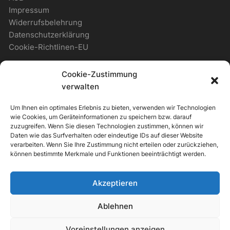
Impressum
Widerrufsbelehrung
Datenschutzerklärung
Cookie-Richtlinen-EU
Cookie-Zustimmung
WICHTIGES
verwalten
Um Ihnen ein optimales Erlebnis zu bieten, verwenden wir Technologien
Zahlungsmöglichkeiten
wie Cookies, um Geräteinformationen zu speichern bzw. darauf
Versandmöglichkeiten
zuzugreifen. Wenn Sie diesen Technologien zustimmen, können wir
Daten wie das Surfverhalten oder eindeutige IDs auf dieser Website
Newsletter
verarbeiten. Wenn Sie Ihre Zustimmung nicht erteilen oder zurückziehen,
können bestimmte Merkmale und Funktionen beeinträchtigt werden.
ALLGEMEIN
Akzeptieren
Support & Kontakt
Ablehnen
Voreinstellungen anzeigen