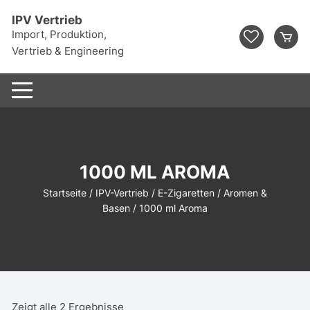
Zum
IPV Vertrieb
Inhalt
Import, Produktion,
springen
Vertrieb & Engineering
1000 ML AROMA
Startseite
/
IPV-Vertrieb
/
E-Zigaretten
/
Aromen &
Basen
/ 1000 ml Aroma
Zeigt alle 2 Ergebnisse