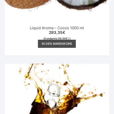
Liquid Aroma – Cocos 1000 ml
293,35
€
Grundpreis
99,00
€
/
l
IN DEN WARENKORB