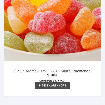
der
Produktseite
gewählt
werden
Liquid Aroma 30 ml – 273 – Saure Früchtchen
9,98
€
Grundpreis
332,67
€
/
l
IN DEN WARENKORB