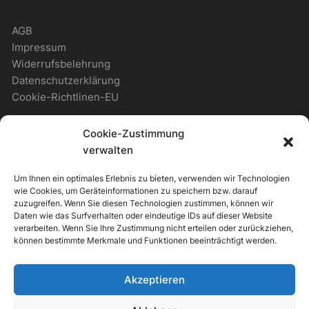
AGB
Impressum
Widerrufsbelehrung
Datenschutzerklärung
Cookie-Richtlinen-EU
Cookie-Zustimmung
WICHTIGES
verwalten
Um Ihnen ein optimales Erlebnis zu bieten, verwenden wir Technologien
Zahlungsmöglichkeiten
wie Cookies, um Geräteinformationen zu speichern bzw. darauf
Versandmöglichkeiten
zuzugreifen. Wenn Sie diesen Technologien zustimmen, können wir
Daten wie das Surfverhalten oder eindeutige IDs auf dieser Website
Newsletter
verarbeiten. Wenn Sie Ihre Zustimmung nicht erteilen oder zurückziehen,
können bestimmte Merkmale und Funktionen beeinträchtigt werden.
ALLGEMEIN
Akzeptieren
Support & Kontakt