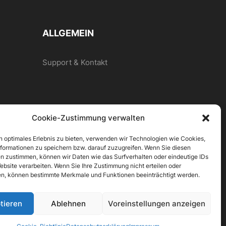
können
auf
der
ALLGEMEIN
Produktseite
gewählt
Support & Kontakt
werden
Cookie-Zustimmung verwalten
n optimales Erlebnis zu bieten, verwenden wir Technologien wie Cookies,
formationen zu speichern bzw. darauf zuzugreifen. Wenn Sie diesen
n zustimmen, können wir Daten wie das Surfverhalten oder eindeutige IDs
ebsite verarbeiten. Wenn Sie Ihre Zustimmung nicht erteilen oder
n, können bestimmte Merkmale und Funktionen beeinträchtigt werden.
tieren
Ablehnen
Voreinstellungen anzeigen