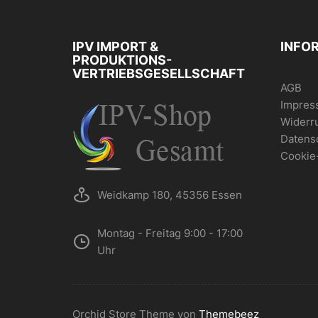
können
auf
der
IPV IMPORT &
INFO
Produktsei
PRODUKTIONS-
gewählt
VERTRIEBSGESELLSCHAFT
werden
AGB
Impres
Widerr
Datens
Cookie
Weidkamp 180, 45356 Essen
Montag - Freitag 9:00 - 17:00
Uhr
Orchid Store Theme von
Themebeez