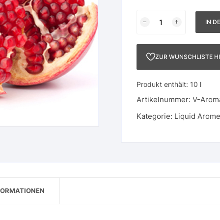
Granatapfel-
IN D
Delux
Menge
ZUR WUNSCHLISTE H
Produkt enthält: 10
l
Artikelnummer:
V-Arom
Kategorie:
Liquid Arom
FORMATIONEN