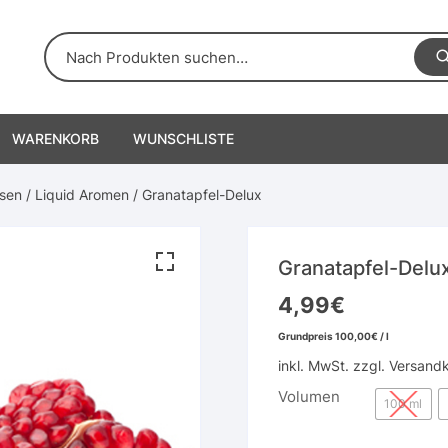
WARENKORB
WUNSCHLISTE
sen
/
Liquid Aromen
/ Granatapfel-Delux
Granatapfel-Delu
4,99
€
Grundpreis
100,00
€
/
l
inkl. MwSt.
zzgl.
Versand
Volumen
100 ml