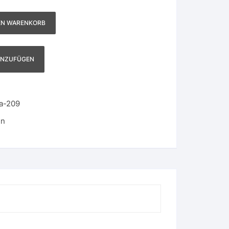
EN WARENKORB
INZUFÜGEN
a-209
en