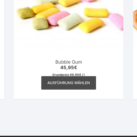
Bubble Gum
45,95
€
Grundpreis
99,90
€
/
l
Dieses
AUSFÜHRUNG WÄHLEN
Produkt
weist
mehrere
Varianten
auf.
Die
Optionen