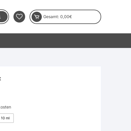
Gesamt:
0,00
€
x
kosten
10 ml