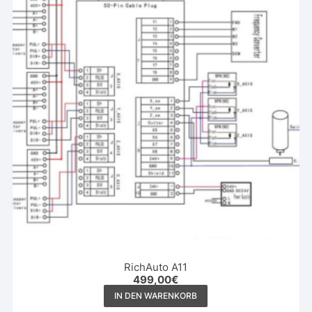
RichAuto A11
499,00
€
IN DEN WARENKORB