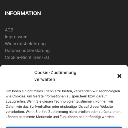
INFORMATION
AGB
Impressum
Widerrufsbelehrung
Datenschutzerklärung
Cookie-Richtlinen-EU
Cookie-Zustimmung
WICHTIGES
verwalten
Um Ihnen ein optimales Erlebnis zu bieten, verwenden wir Technologien
Zahlungsmöglichkeiten
wie Cookies, um Geräteinformationen zu speichern bzw. darauf
Versandmöglichkeiten
zuzugreifen. Wenn Sie diesen Technologien zustimmen, können wir
Daten wie das Surfverhalten oder eindeutige IDs auf dieser Website
Newsletter
verarbeiten. Wenn Sie Ihre Zustimmung nicht erteilen oder zurückziehen,
können bestimmte Merkmale und Funktionen beeinträchtigt werden.
ALLGEMEIN