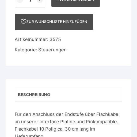
Leadshine
5,08
mm
ZUR WUNSCHLISTE HINZUFÜGEN
auf
Interface
Artikelnummer:
3575
Platine
mit
Kategorie:
Steuerungen
Kabel
Menge
BESCHREIBUNG
Für den Anschluss der Endstufe über Flachkabel
an unserer Interface Platine und Pinkompatible.
Flachkabel 10 Polig ca. 30 cm lang im
Lieferumfang