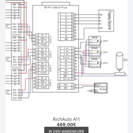
RichAuto A11
499,00
€
IN DEN WARENKORB