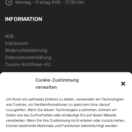
Montag - Freitag 9:00 - 17:00 Uhr
INFORMATION
AGB
Impressum
Widerrufsbelehrung
Datenschutzerklärung
Cookie-Richtlinen-EU
Cookie-Zustimmung
WICHTIGES
verwalten
Um Ihnen ein optimales Erlebnis zu bieten, verwenden wir Technologien
Zahlungsmöglichkeiten
wie Cookies, um Geräteinformationen zu speichern bzw. darauf
Versandmöglichkeiten
zuzugreifen. Wenn Sie diesen Technologien zustimmen, können wir
Daten wie das Surfverhalten oder eindeutige IDs auf dieser Website
Newsletter
verarbeiten. Wenn Sie Ihre Zustimmung nicht erteilen oder zurückziehen,
können bestimmte Merkmale und Funktionen beeinträchtigt werden.