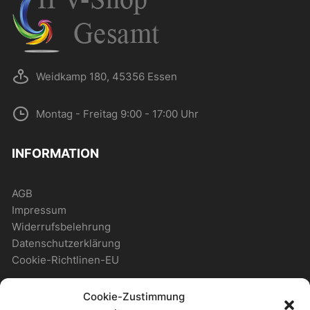
Weidkamp 180, 45356 Essen
Montag - Freitag 9:00 - 17:00 Uhr
INFORMATION
AGB
Impressum
Widerrufsbelehrung
Datenschutzerklärung
Cookie-Richtlinen-EU
Cookie-Zustimmung
WICHTIGES