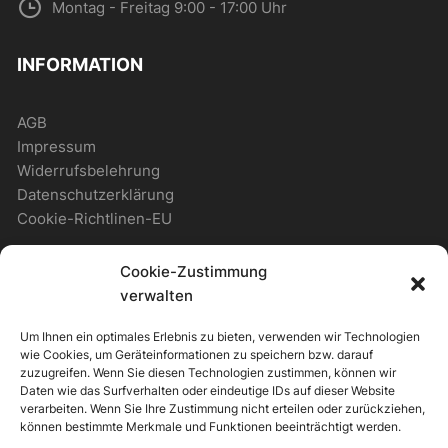
Montag - Freitag 9:00 - 17:00 Uhr
INFORMATION
AGB
Impressum
Widerrufsbelehrung
Datenschutzerklärung
Cookie-Richtlinen-EU
Cookie-Zustimmung
WICHTIGES
verwalten
Um Ihnen ein optimales Erlebnis zu bieten, verwenden wir Technologien
Zahlungsmöglichkeiten
wie Cookies, um Geräteinformationen zu speichern bzw. darauf
Versandmöglichkeiten
zuzugreifen. Wenn Sie diesen Technologien zustimmen, können wir
Daten wie das Surfverhalten oder eindeutige IDs auf dieser Website
Newsletter
verarbeiten. Wenn Sie Ihre Zustimmung nicht erteilen oder zurückziehen,
können bestimmte Merkmale und Funktionen beeinträchtigt werden.