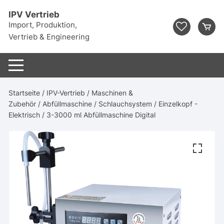
Zum
IPV Vertrieb
Inhalt
Import, Produktion,
springen
Vertrieb & Engineering
Startseite
/
IPV-Vertrieb
/
Maschinen &
Zubehör
/
Abfüllmaschine
/
Schlauchsystem
/
Einzelkopf -
Elektrisch
/ 3-3000 ml Abfüllmaschine Digital