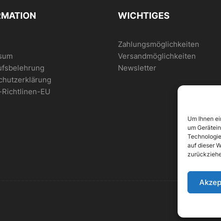
RMATION
WICHTIGES
Zahlungsmöglichkeiten
sum
Versandmöglichkeiten
ufsbelehrung
Newsletter
chutzerklärung
-Richtlinen-EU
Um Ihnen ei
um Gerätein
Technologie
auf dieser W
zurückziehe
Akzep