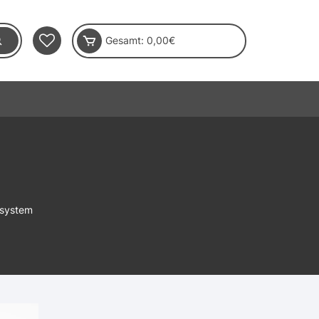
Gesamt:
0,00
€
hsystem