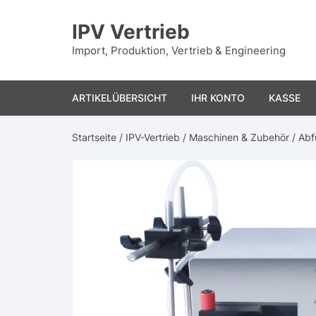
Zum
Inhalt
IPV Vertrieb
springen
Import, Produktion, Vertrieb & Engineering
ARTIKELÜBERSICHT
IHR KONTO
KASSE
Startseite
/
IPV-Vertrieb
/
Maschinen & Zubehör
/
Abf