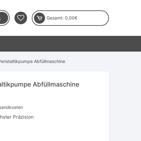
Gesamt:
0,00
€
Peristaltikpumpe Abfüllmaschine
taltikpumpe Abfüllmaschine
sandkosten
ster Präzision