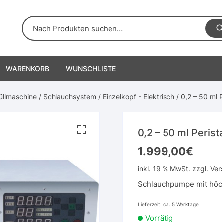
WARENKORB
WUNSCHLISTE
üllmaschine
/
Schlauchsystem
/
Einzelkopf - Elektrisch
/ 0,2 – 50 ml 
0,2 – 50 ml Peris
1.999,00
€
inkl. 19 % MwSt.
zzgl.
Ver
Schlauchpumpe mit höch
Lieferzeit:
ca. 5 Werktage
Vorrätig