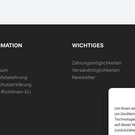
RMATION
WICHTIGES
Zahlungsmöglichkeiten
sum
Versandmöglichkeiten
ufsbelehrung
Newsletter
chutzerklärung
-Richtlinen-EU
Um Ihnen ei
um Gerätein
Technologie
auf dieser W
zurückziehe