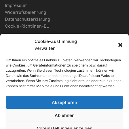
Impressum
Widerrufsbelehrung
Datenschutzerklärung
Cookie-Richtlinen-EU
Cookie-Zustimmung
WICHTIGES
verwalten
Um Ihnen ein optimales Erlebnis zu bieten, verwenden wir Technologien
Zahlungsmöglichkeiten
wie Cookies, um Geräteinformationen zu speichern bzw. darauf
Versandmöglichkeiten
zuzugreifen. Wenn Sie diesen Technologien zustimmen, können wir
Daten wie das Surfverhalten oder eindeutige IDs auf dieser Website
Newsletter
verarbeiten. Wenn Sie Ihre Zustimmung nicht erteilen oder zurückziehen,
können bestimmte Merkmale und Funktionen beeinträchtigt werden.
ALLGEMEIN
Akzeptieren
Support & Kontakt
Ablehnen
Voreinstellungen anzeigen