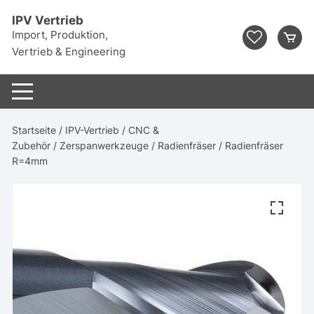
Zum
IPV Vertrieb
Inhalt
Import, Produktion,
springen
Vertrieb & Engineering
Startseite
/
IPV-Vertrieb
/
CNC &
Zubehör
/
Zerspanwerkzeuge
/
Radienfräser
/ Radienfräser
R=4mm