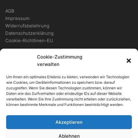
AGB
Impressum
Widerrufsbelehrung
Datenschutzerklärung
Cookie-Richtlinen-EU
Cookie-Zustimmung
WICHTIGES
verwalten
Um Ihnen ein optimales Erlebnis zu bieten, verwenden wir Technologien
Zahlungsmöglichkeiten
wie Cookies, um Geräteinformationen zu speichern bzw. darauf
Versandmöglichkeiten
zuzugreifen. Wenn Sie diesen Technologien zustimmen, können wir
Daten wie das Surfverhalten oder eindeutige IDs auf dieser Website
Newsletter
verarbeiten. Wenn Sie Ihre Zustimmung nicht erteilen oder zurückziehen,
können bestimmte Merkmale und Funktionen beeinträchtigt werden.
ALLGEMEIN
Akzeptieren
Support & Kontakt
Ablehnen