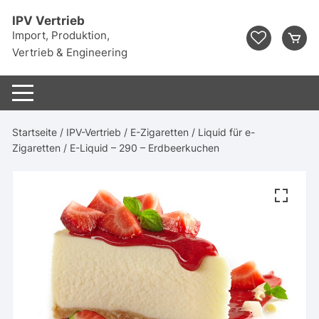
Zum
IPV Vertrieb
Inhalt
Import, Produktion,
springen
Vertrieb & Engineering
Startseite
/
IPV-Vertrieb
/
E-Zigaretten
/
Liquid für e-
Zigaretten
/ E-Liquid – 290 – Erdbeerkuchen