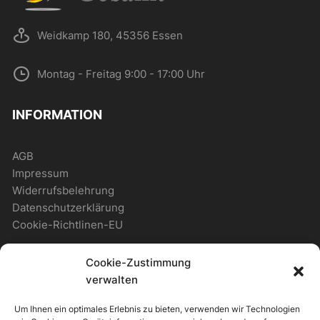
Weidkamp 180, 45356 Essen
Montag - Freitag 9:00 - 17:00 Uhr
INFORMATION
AGB
Impressum
Widerrufsbelehrung
Datenschutzerklärung
Cookie-Richtlinen-EU
Cookie-Zustimmung
WICHTIGES
verwalten
Um Ihnen ein optimales Erlebnis zu bieten, verwenden wir Technologien
Zahlungsmöglichkeiten