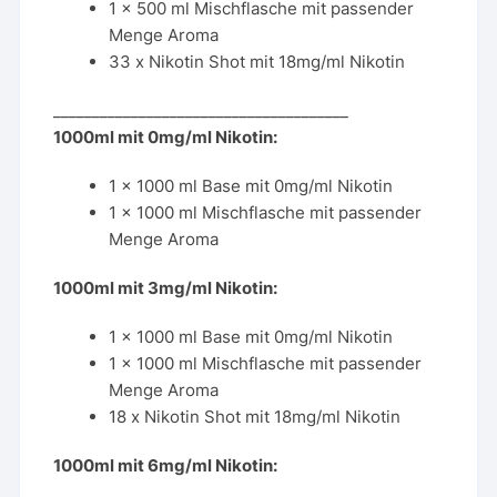
1 x 500 ml Mischflasche mit passender
Menge Aroma
33 x Nikotin Shot mit 18mg/ml Nikotin
______________________________________
1000ml mit 0mg/ml Nikotin:
1 x 1000 ml Base mit 0mg/ml Nikotin
1 x 1000 ml Mischflasche mit passender
Menge Aroma
1000ml mit 3mg/ml Nikotin:
1 x 1000 ml Base mit 0mg/ml Nikotin
1 x 1000 ml Mischflasche mit passender
Menge Aroma
18 x Nikotin Shot mit 18mg/ml Nikotin
1000ml mit 6mg/ml Nikotin: