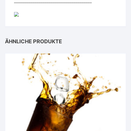
______________________________________
ÄHNLICHE PRODUKTE