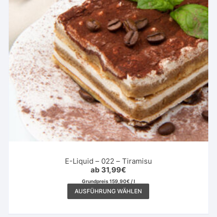
auf
der
Produktseite
gewählt
werden
E-Liquid – 022 – Tiramisu
ab
31,99
€
Grundpreis
159,90
€
/
l
Dieses
AUSFÜHRUNG WÄHLEN
Produkt
weist