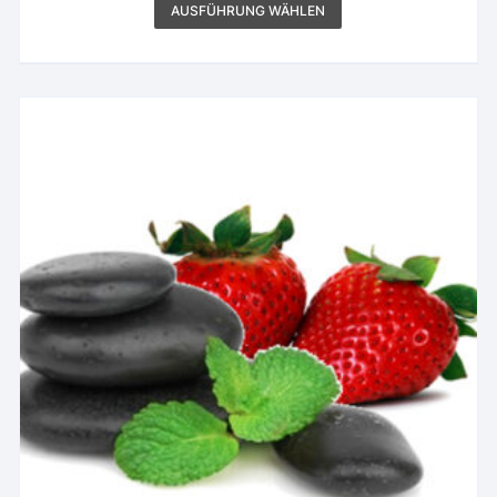
Dieses
AUSFÜHRUNG WÄHLEN
Produkt
weist
mehrere
Varianten
auf.
Die
Optionen
können
auf
der
Produktseite
gewählt
werden