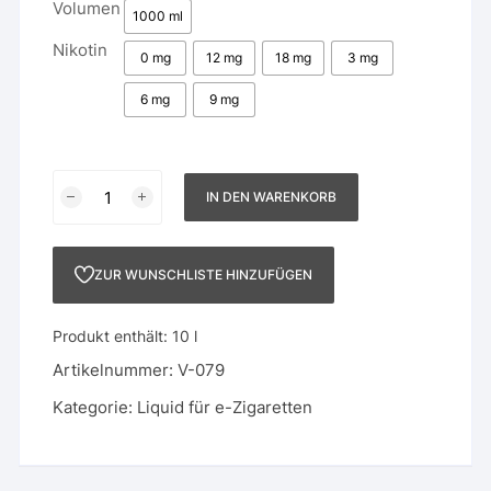
Volumen
1000 ml
Nikotin
0 mg
12 mg
18 mg
3 mg
6 mg
9 mg
E-
IN DEN WARENKORB
Liquid
-
079
ZUR WUNSCHLISTE HINZUFÜGEN
-
Tropicfeuer
Produkt enthält: 10
l
Menge
Artikelnummer:
V-079
Kategorie:
Liquid für e-Zigaretten