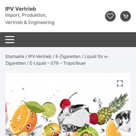
Zum
IPV Vertrieb
Inhalt
Import, Produktion,
springen
Vertrieb & Engineering
Startseite
/
IPV-Vertrieb
/
E-Zigaretten
/
Liquid für e-
Zigaretten
/ E-Liquid – 079 – Tropicfeuer