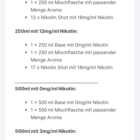
1 x 250 ml Mischflasche mit passender
Menge Aroma
13 x Nikotin Shot mit 18mg/ml Nikotin
250ml mit 12mg/ml Nikotin:
1 x 250 ml Base mit 0mg/ml Nikotin
1 x 250 ml Mischflasche mit passender
Menge Aroma
17 x Nikotin Shot mit 18mg/ml Nikotin
______________________________________
500ml mit 0mg/ml Nikotin:
1 x 500 ml Base mit 0mg/ml Nikotin
1 x 500 ml Mischflasche mit passender
Menge Aroma
500ml mit 3mg/ml Nikotin: