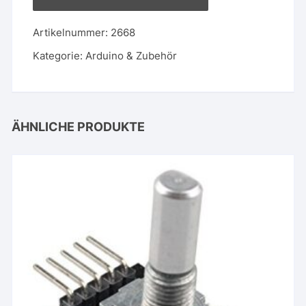
Male
Round
Artikelnummer:
2668
Pin
Header
Kategorie:
Arduino & Zubehör
Stecker
Menge
ÄHNLICHE PRODUKTE