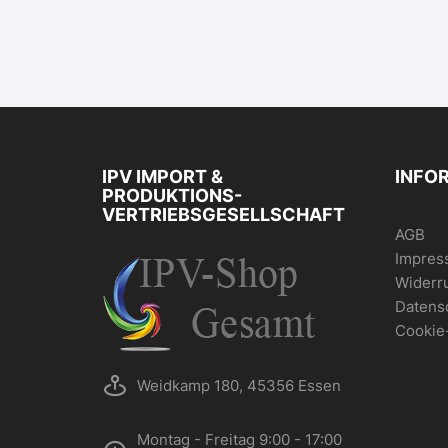
IPV IMPORT &
INFO
PRODUKTIONS-
VERTRIEBSGESELLSCHAFT
AGB
Impres
Widerr
Datens
Cookie
Weidkamp 180, 45356 Essen
Montag - Freitag 9:00 - 17:00