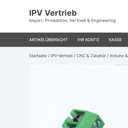
Zum
Inhalt
IPV Vertrieb
springen
Import, Produktion, Vertrieb & Engineering
ARTIKELÜBERSICHT
IHR KONTO
KASSE
Startseite
/
IPV-Vertrieb
/
CNC & Zubehör
/
Arduino 