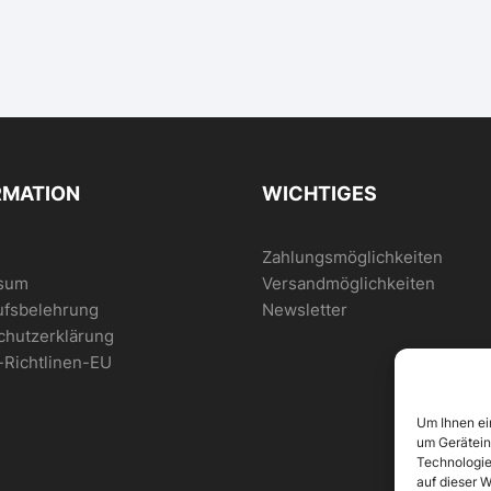
RMATION
WICHTIGES
Zahlungsmöglichkeiten
sum
Versandmöglichkeiten
ufsbelehrung
Newsletter
chutzerklärung
-Richtlinen-EU
Um Ihnen ei
um Gerätein
Technologie
auf dieser W