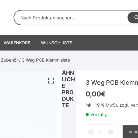
WARENKORB
WUNSCHLISTE
& Zubehör
/ 3 Weg PCB Klemmleiste
ÄHN
LICH
3 Weg PCB Klemm
E
PRO
0,00
€
DUK
TE
inkl. 19 % MwSt.
zzgl.
Ver
Vorrätig
3
IN D
Weg