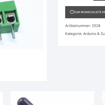
PCB
Klemmleiste
ZUR WUNSCHLISTE H
Menge
Artikelnummer:
2528
Kategorie:
Arduino & Z