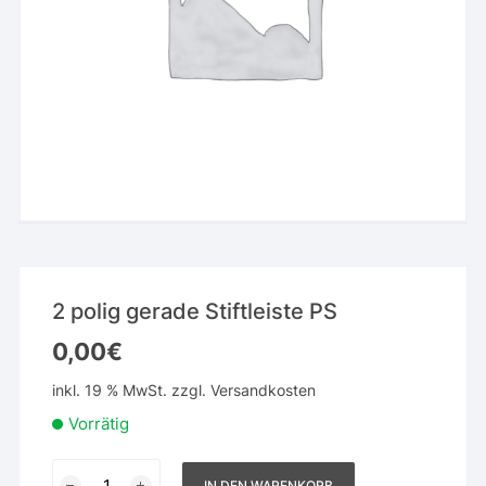
2 polig gerade Stiftleiste PS
0,00
€
inkl. 19 % MwSt.
zzgl.
Versandkosten
Vorrätig
2
IN DEN WARENKORB