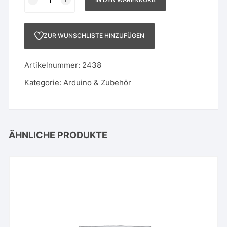
polig
gerade
Stiftleiste
ZUR WUNSCHLISTE HINZUFÜGEN
PS
Menge
Artikelnummer:
2438
Kategorie:
Arduino & Zubehör
ÄHNLICHE PRODUKTE