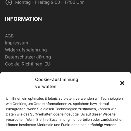
Montag - Freitag 9:00 - 17:00 Uhr
INFORMATION
AGB
Impressum
Widerrufsbelehrung
Datenschutzerklärung
Cookie-Richtlinen-EU
Cookie-Zustimmung
WICHTIGES
verwalten
Um Ihnen ein optimales Erlebnis zu bieten, verwenden wir Technologien
Zahlungsmöglichkeiten
wie Cookies, um Geräteinformationen zu speichern bzw. darauf
Versandmöglichkeiten
zuzugreifen. Wenn Sie diesen Technologien zustimmen, können wir
Daten wie das Surfverhalten oder eindeutige IDs auf dieser Website
Newsletter
verarbeiten. Wenn Sie Ihre Zustimmung nicht erteilen oder zurückziehen,
können bestimmte Merkmale und Funktionen beeinträchtigt werden.