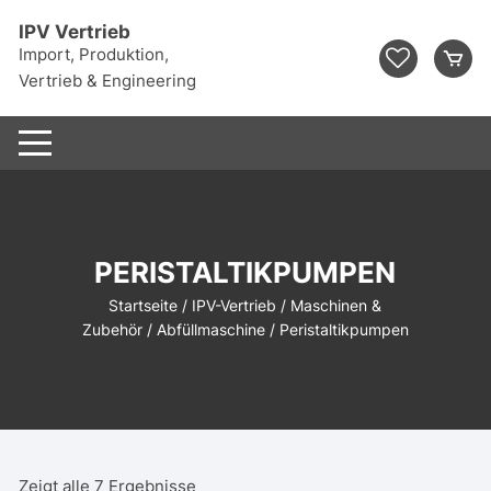
Zum
IPV Vertrieb
Inhalt
Import, Produktion,
springen
Vertrieb & Engineering
PERISTALTIKPUMPEN
Startseite
/
IPV-Vertrieb
/
Maschinen &
Zubehör
/
Abfüllmaschine
/ Peristaltikpumpen
Zeigt alle 7 Ergebnisse