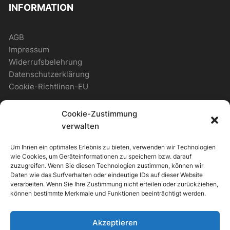
INFORMATION
AGB
Impressum
Widerrufsbelehrung
Datenschutzerklärung
Cookie-Richtlinen-EU
Cookie-Zustimmung
WICHTIGES
verwalten
Um Ihnen ein optimales Erlebnis zu bieten, verwenden wir Technologien
Zahlungsmöglichkeiten
wie Cookies, um Geräteinformationen zu speichern bzw. darauf
Versandmöglichkeiten
zuzugreifen. Wenn Sie diesen Technologien zustimmen, können wir
Daten wie das Surfverhalten oder eindeutige IDs auf dieser Website
Newsletter
verarbeiten. Wenn Sie Ihre Zustimmung nicht erteilen oder zurückziehen,
können bestimmte Merkmale und Funktionen beeinträchtigt werden.
ALLGEMEIN
Akzeptieren