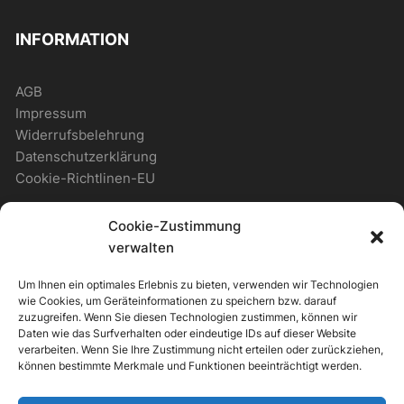
INFORMATION
AGB
Impressum
Widerrufsbelehrung
Datenschutzerklärung
Cookie-Richtlinen-EU
Cookie-Zustimmung
WICHTIGES
verwalten
Um Ihnen ein optimales Erlebnis zu bieten, verwenden wir Technologien
Zahlungsmöglichkeiten
wie Cookies, um Geräteinformationen zu speichern bzw. darauf
Versandmöglichkeiten
zuzugreifen. Wenn Sie diesen Technologien zustimmen, können wir
Daten wie das Surfverhalten oder eindeutige IDs auf dieser Website
Newsletter
verarbeiten. Wenn Sie Ihre Zustimmung nicht erteilen oder zurückziehen,
können bestimmte Merkmale und Funktionen beeinträchtigt werden.
ALLGEMEIN