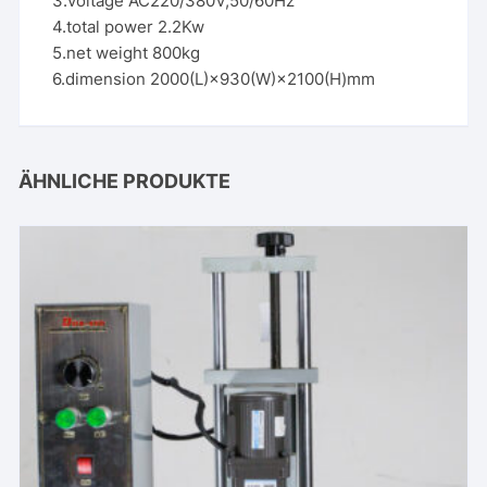
3.voltage AC220/380V,50/60Hz
4.total power 2.2Kw
5.net weight 800kg
6.dimension 2000(L)×930(W)×2100(H)mm
ÄHNLICHE PRODUKTE