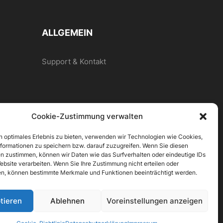
können
auf
der
ALLGEMEIN
Produktseite
gewählt
Support & Kontakt
werden
Cookie-Zustimmung verwalten
n optimales Erlebnis zu bieten, verwenden wir Technologien wie Cookies,
formationen zu speichern bzw. darauf zuzugreifen. Wenn Sie diesen
n zustimmen, können wir Daten wie das Surfverhalten oder eindeutige IDs
ebsite verarbeiten. Wenn Sie Ihre Zustimmung nicht erteilen oder
n, können bestimmte Merkmale und Funktionen beeinträchtigt werden.
tieren
Ablehnen
Voreinstellungen anzeigen