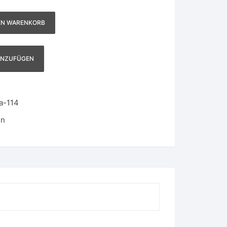
EN WARENKORB
INZUFÜGEN
a-114
en