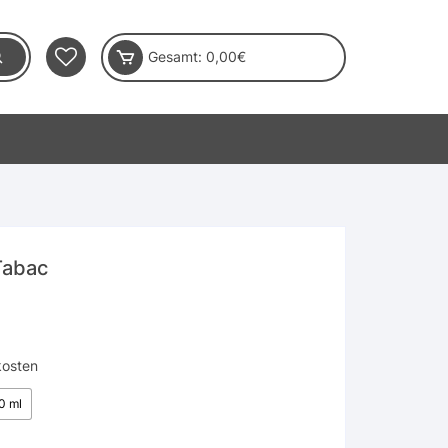
Gesamt:
0,00
€
Tabac
kosten
0 ml