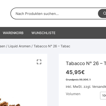
WARENKORB
WUNSCHLISTE
sen
/
Liquid Aromen
/ Tabacco N° 26 – Tabac
Tabacco N° 26 – 
45,95
€
Grundpreis
99,90
€
/
l
inkl. MwSt.
zzgl.
Versand
Volumen
10