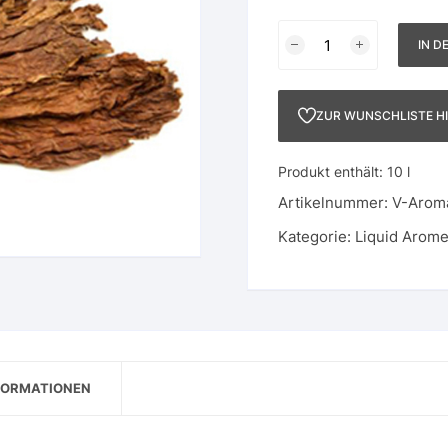
Tabacco
IN D
N°
26
-
ZUR WUNSCHLISTE H
Tabac
Menge
Produkt enthält: 10
l
Artikelnummer:
V-Arom
Kategorie:
Liquid Arom
FORMATIONEN