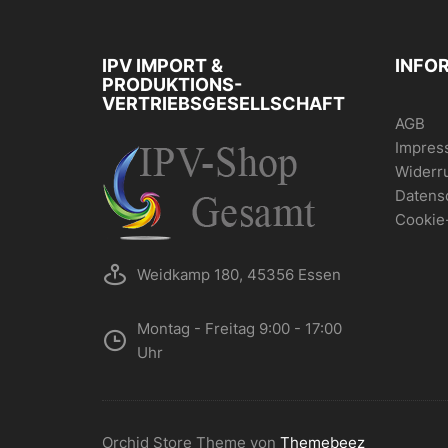
können
auf
der
IPV IMPORT &
INFO
Produktsei
PRODUKTIONS-
gewählt
VERTRIEBSGESELLSCHAFT
werden
AGB
Impres
Widerr
Datens
Cookie
Weidkamp 180, 45356 Essen
Montag - Freitag 9:00 - 17:00
Uhr
Orchid Store Theme von
Themebeez