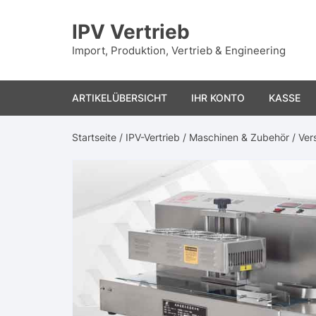
Zum
Inhalt
IPV Vertrieb
springen
Import, Produktion, Vertrieb & Engineering
ARTIKELÜBERSICHT
IHR KONTO
KASSE
Startseite
/
IPV-Vertrieb
/
Maschinen & Zubehör
/
Ver