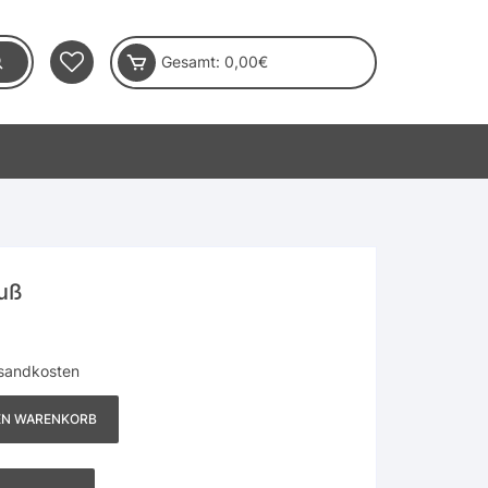
Gesamt:
0,00
€
luß
sandkosten
EN WARENKORB