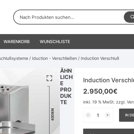
WARENKORB
WUNSCHLISTE
schlußsysteme
/
Iduction - Verschließen
/ Induction Verschluß
ÄHN
LICH
Induction Versch
E
PRO
2.950,00
€
DUK
TE
inkl. 19 % MwSt.
zzgl.
Ver
Induction
IN D
Verschluß
Menge