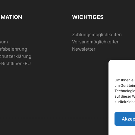
RMATION
WICHTIGES
Zahlungsmöglichkeiten
sum
Versandmöglichkeiten
ufsbelehrung
Newsletter
chutzerklärung
-Richtlinen-EU
Um Ihnen ei
um Gerätein
Technologie
auf dieser W
zurückziehe
Akzep