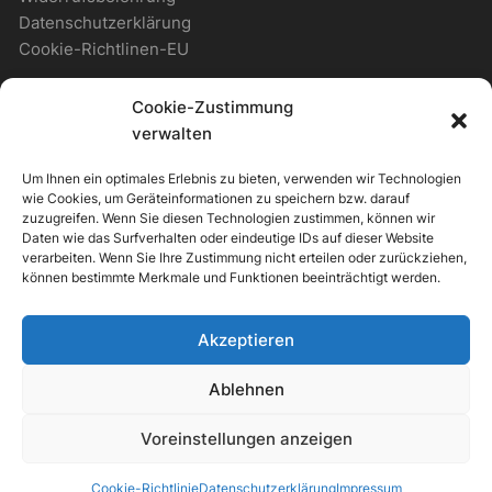
Datenschutzerklärung
Cookie-Richtlinen-EU
Cookie-Zustimmung
WICHTIGES
verwalten
Um Ihnen ein optimales Erlebnis zu bieten, verwenden wir Technologien
Zahlungsmöglichkeiten
wie Cookies, um Geräteinformationen zu speichern bzw. darauf
Versandmöglichkeiten
zuzugreifen. Wenn Sie diesen Technologien zustimmen, können wir
Daten wie das Surfverhalten oder eindeutige IDs auf dieser Website
Newsletter
verarbeiten. Wenn Sie Ihre Zustimmung nicht erteilen oder zurückziehen,
können bestimmte Merkmale und Funktionen beeinträchtigt werden.
ALLGEMEIN
Akzeptieren
Support & Kontakt
Ablehnen
Voreinstellungen anzeigen
Orchid Store Theme von
Themebeez
Cookie-Richtlinie
Datenschutzerklärung
Impressum