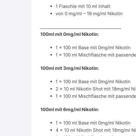
1 Flaschle mit 10 ml Inhalt
von 0 mg/ml – 18 mg/ml Nikotin
______________________________________
100ml mit 0mg/ml Nikotin:
1 x 100 ml Base mit 0mg/ml Nikotin
1 x 100 ml Mischflasche mit passen
100ml mit 3mg/ml Nikotin:
1 x 100 ml Base mit 0mg/ml Nikotin
2 x 10 ml Nikotin Shot mit 18mg/ml Ni
1 x 100 ml Mischflasche mit passen
100ml mit 6mg/ml Nikotin:
1 x 100 ml Base mit 0mg/ml Nikotin
4 x 10 ml Nikotin Shot mit 18mg/ml Ni