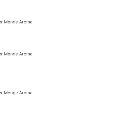
der Menge Aroma
der Menge Aroma
der Menge Aroma