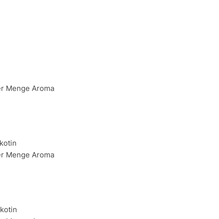
der Menge Aroma
kotin
der Menge Aroma
kotin