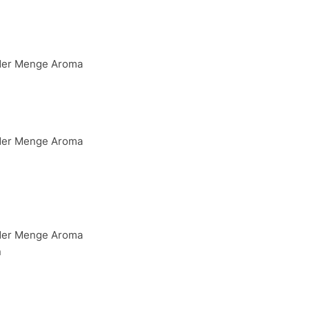
nder Menge Aroma
nder Menge Aroma
nder Menge Aroma
n