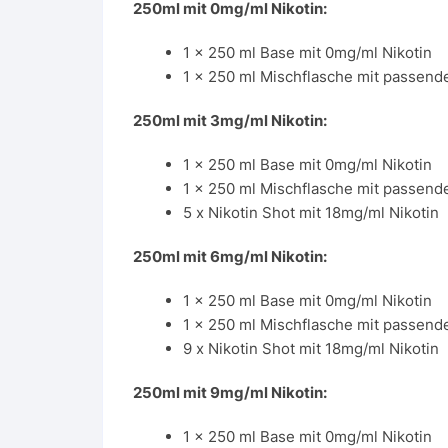
250ml mit 0mg/ml Nikotin:
1 x 250 ml Base mit 0mg/ml Nikotin
1 x 250 ml Mischflasche mit passen
250ml mit 3mg/ml Nikotin:
1 x 250 ml Base mit 0mg/ml Nikotin
1 x 250 ml Mischflasche mit passen
5 x Nikotin Shot mit 18mg/ml Nikotin
250ml mit 6mg/ml Nikotin:
1 x 250 ml Base mit 0mg/ml Nikotin
1 x 250 ml Mischflasche mit passen
9 x Nikotin Shot mit 18mg/ml Nikotin
250ml mit 9mg/ml Nikotin:
1 x 250 ml Base mit 0mg/ml Nikotin