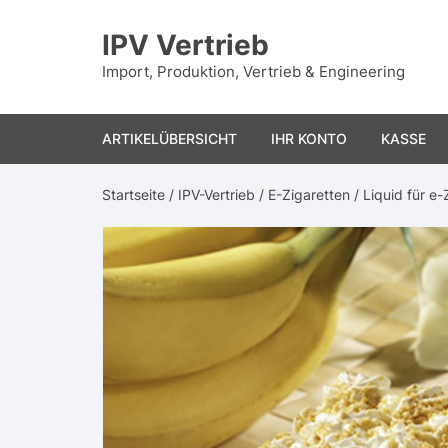
Zum
Inhalt
IPV Vertrieb
springen
Import, Produktion, Vertrieb & Engineering
ARTIKELÜBERSICHT
IHR KONTO
KASSE
Startseite
/
IPV-Vertrieb
/
E-Zigaretten
/
Liquid für e-