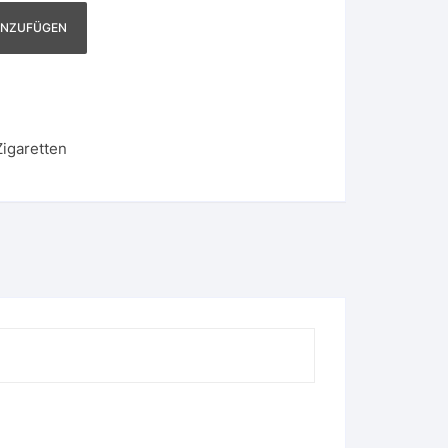
INZUFÜGEN
Zigaretten