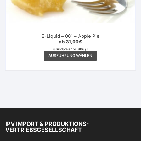
E-Liquid – 001 – Apple Pie
ab
31,99
€
Grundpreis
159,90
€
/
l
Dieses
AUSFÜHRUNG WÄHLEN
Produkt
weist
mehrere
Varianten
auf.
Die
Optionen
können
auf
IPV IMPORT & PRODUKTIONS-
VERTRIEBSGESELLSCHAFT
der
Produktseite