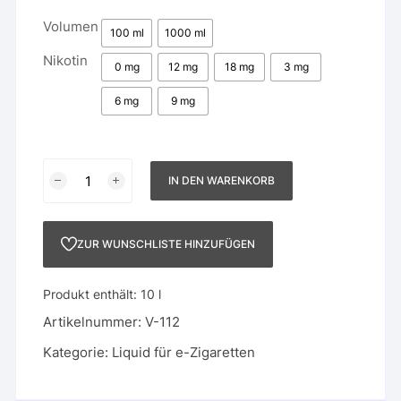
Volumen
100 ml
1000 ml
Nikotin
0 mg
12 mg
18 mg
3 mg
6 mg
9 mg
E-
IN DEN WARENKORB
Liquid
-
112
ZUR WUNSCHLISTE HINZUFÜGEN
-
Tabacco
Produkt enthält: 10
l
N°
24
Artikelnummer:
V-112
-
Kategorie:
Liquid für e-Zigaretten
Parlament
Menge