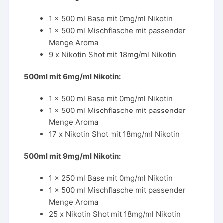
1 x 500 ml Base mit 0mg/ml Nikotin
1 x 500 ml Mischflasche mit passender
Menge Aroma
9 x Nikotin Shot mit 18mg/ml Nikotin
500ml mit 6mg/ml Nikotin:
1 x 500 ml Base mit 0mg/ml Nikotin
1 x 500 ml Mischflasche mit passender
Menge Aroma
17 x Nikotin Shot mit 18mg/ml Nikotin
500ml mit 9mg/ml Nikotin:
1 x 250 ml Base mit 0mg/ml Nikotin
1 x 500 ml Mischflasche mit passender
Menge Aroma
25 x Nikotin Shot mit 18mg/ml Nikotin