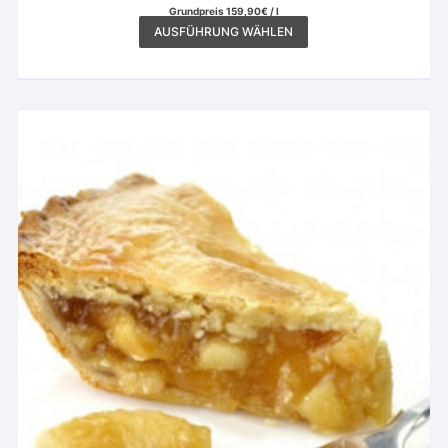
Grundpreis
159,90
€
/
l
Dieses
AUSFÜHRUNG WÄHLEN
Produkt
weist
mehrere
Varianten
auf.
Die
Optionen
können
auf
der
Produktseite
gewählt
werden