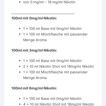
von 0 mg/ml – 18 mg/ml Nikotin
______________________________________
100ml mit 0mg/ml Nikotin:
1 x 100 ml Base mit 0mg/ml Nikotin
1 x 100 ml Mischflasche mit passender
Menge Aroma
100ml mit 3mg/ml Nikotin:
1 x 100 ml Base mit 0mg/ml Nikotin
2 x 10 ml Nikotin Shot mit 18mg/ml Nikotin
1 x 100 ml Mischflasche mit passender
Menge Aroma
100ml mit 6mg/ml Nikotin:
1 x 100 ml Base mit 0mg/ml Nikotin
4 x 10 ml Nikotin Shot mit 18mg/ml Nikotin