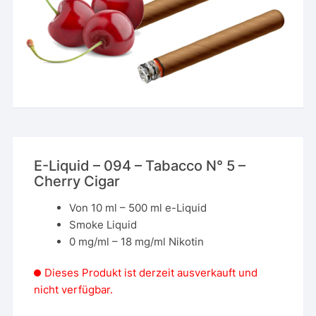
E-Liquid – 094 – Tabacco N° 5 –
Cherry Cigar
Von 10 ml – 500 ml e-Liquid
Smoke Liquid
0 mg/ml – 18 mg/ml Nikotin
Dieses Produkt ist derzeit ausverkauft und
nicht verfügbar.