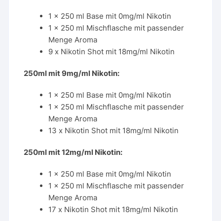
1 x 250 ml Base mit 0mg/ml Nikotin
1 x 250 ml Mischflasche mit passender
Menge Aroma
9 x Nikotin Shot mit 18mg/ml Nikotin
250ml mit 9mg/ml Nikotin:
1 x 250 ml Base mit 0mg/ml Nikotin
1 x 250 ml Mischflasche mit passender
Menge Aroma
13 x Nikotin Shot mit 18mg/ml Nikotin
250ml mit 12mg/ml Nikotin:
1 x 250 ml Base mit 0mg/ml Nikotin
1 x 250 ml Mischflasche mit passender
Menge Aroma
17 x Nikotin Shot mit 18mg/ml Nikotin