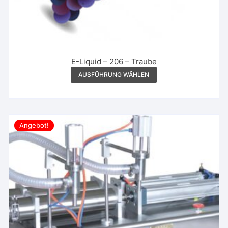
E-Liquid – 206 – Traube
Dieses
AUSFÜHRUNG WÄHLEN
Produkt
weist
mehrere
Varianten
Angebot!
auf.
Die
Optionen
können
auf
der
Produktseite
gewählt