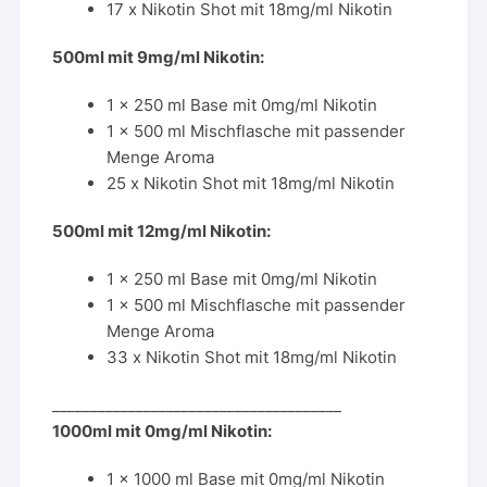
17 x Nikotin Shot mit 18mg/ml Nikotin
500ml mit 9mg/ml Nikotin:
1 x 250 ml Base mit 0mg/ml Nikotin
1 x 500 ml Mischflasche mit passender
Menge Aroma
25 x Nikotin Shot mit 18mg/ml Nikotin
500ml mit 12mg/ml Nikotin:
1 x 250 ml Base mit 0mg/ml Nikotin
1 x 500 ml Mischflasche mit passender
Menge Aroma
33 x Nikotin Shot mit 18mg/ml Nikotin
______________________________________
1000ml mit 0mg/ml Nikotin:
1 x 1000 ml Base mit 0mg/ml Nikotin