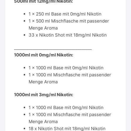
500ml mit 12mg/ml Nikotin:
1 x 250 ml Base mit 0mg/ml Nikotin
1 x 500 ml Mischflasche mit passender
Menge Aroma
33 x Nikotin Shot mit 18mg/ml Nikotin
______________________________________
1000ml mit 0mg/ml Nikotin:
1 x 1000 ml Base mit 0mg/ml Nikotin
1 x 1000 ml Mischflasche mit passender
Menge Aroma
1000ml mit 3mg/ml Nikotin:
1 x 1000 ml Base mit 0mg/ml Nikotin
1 x 1000 ml Mischflasche mit passender
Menge Aroma
18 x Nikotin Shot mit 18mg/ml Nikotin