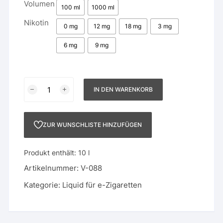
Volumen
100 ml
1000 ml
Nikotin
0 mg
12 mg
18 mg
3 mg
6 mg
9 mg
E-
IN DEN WARENKORB
Liquid
-
088
ZUR WUNSCHLISTE HINZUFÜGEN
-
Spearmint
Produkt enthält: 10
l
Menge
Artikelnummer:
V-088
Kategorie:
Liquid für e-Zigaretten