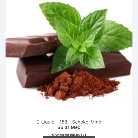
Die
Optionen
können
auf
der
Produktseite
gewählt
werden
E-Liquid – 158 – Schoko-Mind
ab
31,99
€
Grundpreis
159,90
€
/
l