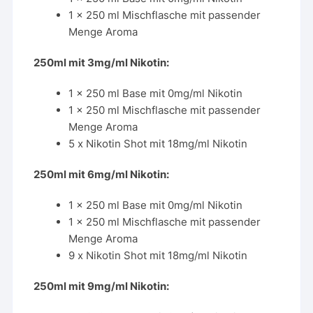
1 x 250 ml Mischflasche mit passender
Menge Aroma
250ml mit 3mg/ml Nikotin:
1 x 250 ml Base mit 0mg/ml Nikotin
1 x 250 ml Mischflasche mit passender
Menge Aroma
5 x Nikotin Shot mit 18mg/ml Nikotin
250ml mit 6mg/ml Nikotin:
1 x 250 ml Base mit 0mg/ml Nikotin
1 x 250 ml Mischflasche mit passender
Menge Aroma
9 x Nikotin Shot mit 18mg/ml Nikotin
250ml mit 9mg/ml Nikotin: