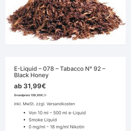
E-Liquid – 078 – Tabacco N° 92 –
Black Honey
ab
31,99
€
Grundpreis
159,90
€
/
l
inkl. MwSt.
zzgl.
Versandkosten
Von 10 ml – 500 ml e-Liquid
Smoke Liquid
0 mg/ml – 18 mg/ml Nikotin