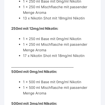
1 x 250 ml Base mit 0mg/ml Nikotin
1 x 250 ml Mischflasche mit passender
Menge Aroma
13 x Nikotin Shot mit 18mg/ml Nikotin
250ml mit 12mg/ml Nikotin:
1 x 250 ml Base mit 0mg/ml Nikotin
1 x 250 ml Mischflasche mit passender
Menge Aroma
17 x Nikotin Shot mit 18mg/ml Nikotin
______________________________________
500ml mit 0mg/ml Nikotin:
1 x 500 ml Base mit 0mg/ml Nikotin
1 x 500 ml Mischflasche mit passender
Menge Aroma
500ml mit 3mg/ml Nikotin: