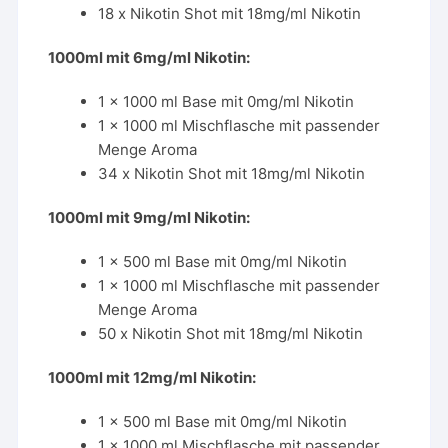
18 x Nikotin Shot mit 18mg/ml Nikotin
1000ml mit 6mg/ml Nikotin:
1 x 1000 ml Base mit 0mg/ml Nikotin
1 x 1000 ml Mischflasche mit passender
Menge Aroma
34 x Nikotin Shot mit 18mg/ml Nikotin
1000ml mit 9mg/ml Nikotin:
1 x 500 ml Base mit 0mg/ml Nikotin
1 x 1000 ml Mischflasche mit passender
Menge Aroma
50 x Nikotin Shot mit 18mg/ml Nikotin
1000ml mit 12mg/ml Nikotin:
1 x 500 ml Base mit 0mg/ml Nikotin
1 x 1000 ml Mischflasche mit passender