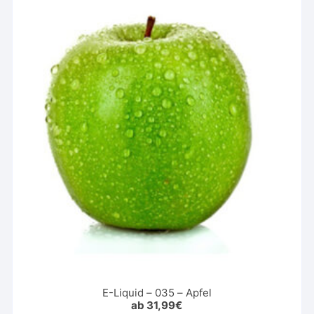
auf.
Die
Optionen
können
auf
der
Produktseite
gewählt
werden
E-Liquid – 035 – Apfel
ab
31,99
€