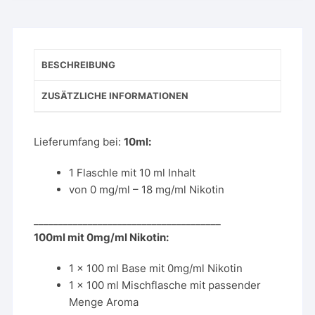
Menge
BESCHREIBUNG
ZUSÄTZLICHE INFORMATIONEN
Lieferumfang bei:
10ml:
1 Flaschle mit 10 ml Inhalt
von 0 mg/ml – 18 mg/ml Nikotin
______________________________________
100ml mit 0mg/ml Nikotin:
1 x 100 ml Base mit 0mg/ml Nikotin
1 x 100 ml Mischflasche mit passender
Menge Aroma