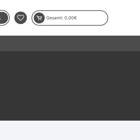
Gesamt:
0,00
€