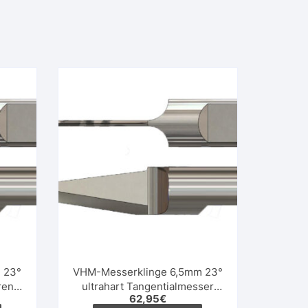
 23°
VHM-Messerklinge 6,5mm 23°
rend
ultrahart Tangentialmesser
62,95
€
oszillierend rund