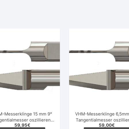
-Messerklinge 15 mm 9°
VHM-Messerklinge 6,5mm
gentialmesser oszillierend
Tangentialmesser oszillie
59,95
€
59,00
€
rund
rund