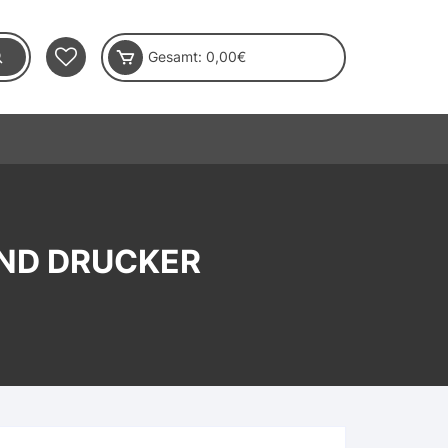
Gesamt:
0,00
€
ND DRUCKER