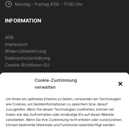
Montag - Freitag 9:00 - 17:00 Uhr
INFORMATION
AGB
Impressum
Widerrufsbelehrung
Datenschutzerklärung
Cookie-Richtlinen-EU
Cookie-Zustimmung
WICHTIGES
verwalten
Um Ihnen ein optimales Erlebnis zu bieten, verwenden wir Technologien
Zahlungsmöglichkeiten
wie Cookies, um Geräteinformationen zu speichern bzw. darauf
Versandmöglichkeiten
zuzugreifen. Wenn Sie diesen Technologien zustimmen, können wir
Daten wie das Surfverhalten oder eindeutige IDs auf dieser Website
Newsletter
verarbeiten. Wenn Sie Ihre Zustimmung nicht erteilen oder zurückziehen,
können bestimmte Merkmale und Funktionen beeinträchtigt werden.