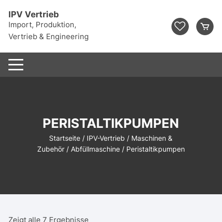
Zum
IPV Vertrieb
Inhalt
Import, Produktion,
springen
Vertrieb & Engineering
PERISTALTIKPUMPEN
Startseite
/
IPV-Vertrieb
/
Maschinen &
Zubehör
/
Abfüllmaschine
/ Peristaltikpumpen
Zeigt alle 7 Ergebnisse