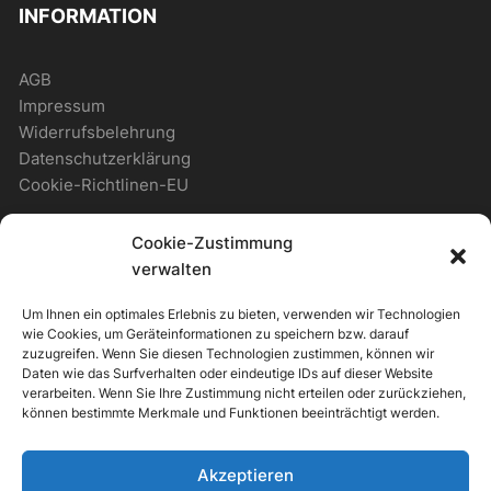
INFORMATION
AGB
Impressum
Widerrufsbelehrung
Datenschutzerklärung
Cookie-Richtlinen-EU
Cookie-Zustimmung
WICHTIGES
verwalten
Um Ihnen ein optimales Erlebnis zu bieten, verwenden wir Technologien
Zahlungsmöglichkeiten
wie Cookies, um Geräteinformationen zu speichern bzw. darauf
Versandmöglichkeiten
zuzugreifen. Wenn Sie diesen Technologien zustimmen, können wir
Daten wie das Surfverhalten oder eindeutige IDs auf dieser Website
Newsletter
verarbeiten. Wenn Sie Ihre Zustimmung nicht erteilen oder zurückziehen,
können bestimmte Merkmale und Funktionen beeinträchtigt werden.
ALLGEMEIN
Akzeptieren