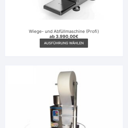
Wiege- und Abfüllmaschine (Profi)
ab
3.990,00
€
Dieses
AUSFÜHRUNG WÄHLEN
Produkt
weist
mehrere
Varianten
auf.
Die
Optionen
können
auf
der
Produktseite
gewählt