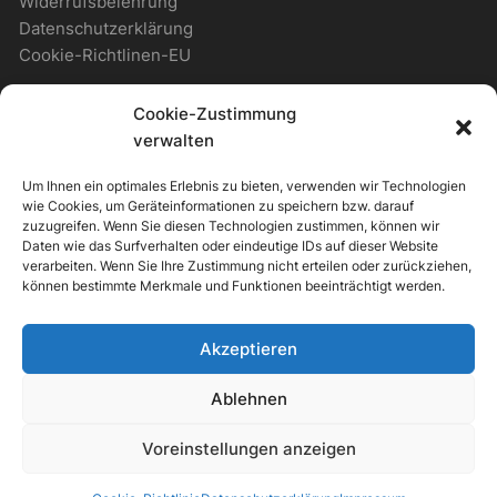
Widerrufsbelehrung
Datenschutzerklärung
Cookie-Richtlinen-EU
Cookie-Zustimmung
WICHTIGES
verwalten
Um Ihnen ein optimales Erlebnis zu bieten, verwenden wir Technologien
Zahlungsmöglichkeiten
wie Cookies, um Geräteinformationen zu speichern bzw. darauf
Versandmöglichkeiten
zuzugreifen. Wenn Sie diesen Technologien zustimmen, können wir
Daten wie das Surfverhalten oder eindeutige IDs auf dieser Website
Newsletter
verarbeiten. Wenn Sie Ihre Zustimmung nicht erteilen oder zurückziehen,
können bestimmte Merkmale und Funktionen beeinträchtigt werden.
ALLGEMEIN
Akzeptieren
Support & Kontakt
Ablehnen
Voreinstellungen anzeigen
Orchid Store Theme von
Themebeez