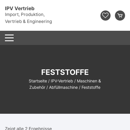
Zum
IPV Vertrieb
Inhalt
Import, Produktion,
springen
Vertrieb & Engineering
FESTSTOFFE
Startseite
/
IPV-Vertrieb
/
Maschinen &
Zubehör
/
Abfüllmaschine
/ Feststoffe
Zeigt alle 2 Ergebnisse