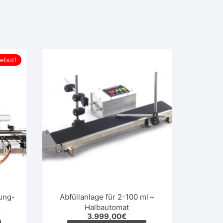
ebot!
lung-
Abfüllanlage für 2-100 ml –
Halbautomat
cher
Aktueller
€
3.999,00
€