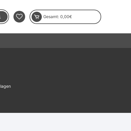
Gesamt:
0,00
€
nlagen