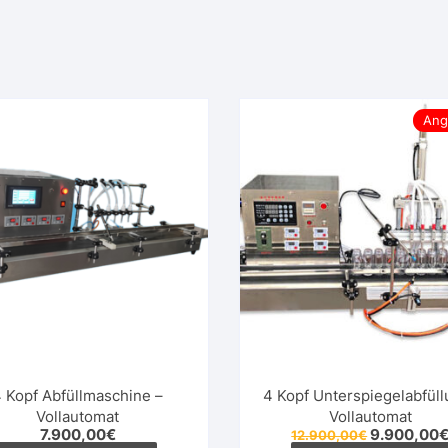
Ang
 Kopf Abfüllmaschine –
4 Kopf Unterspiegelabfül
Vollautomat
Vollautomat
Ursprüngli
7.900,00
€
9.900,00
12.900,00
€