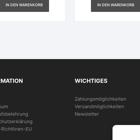
Preis
war:
IN DEN WARENKORB
IN DEN WARENKORB
12.900,00
RMATION
WICHTIGES
Zahlungsmöglichkeiten
sum
Versandmöglichkeiten
ufsbelehrung
Newsletter
chutzerklärung
-Richtlinen-EU