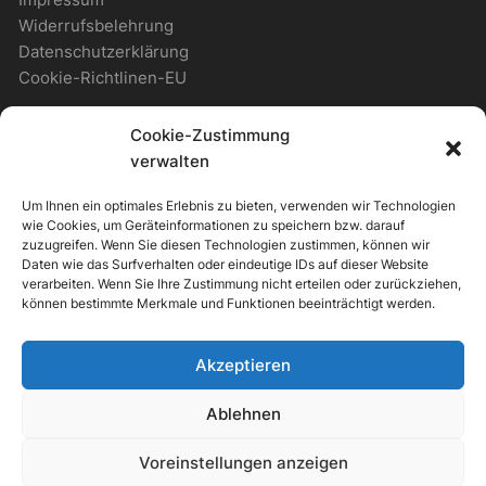
Widerrufsbelehrung
Datenschutzerklärung
Cookie-Richtlinen-EU
Cookie-Zustimmung
WICHTIGES
verwalten
Um Ihnen ein optimales Erlebnis zu bieten, verwenden wir Technologien
Zahlungsmöglichkeiten
wie Cookies, um Geräteinformationen zu speichern bzw. darauf
Versandmöglichkeiten
zuzugreifen. Wenn Sie diesen Technologien zustimmen, können wir
Daten wie das Surfverhalten oder eindeutige IDs auf dieser Website
Newsletter
verarbeiten. Wenn Sie Ihre Zustimmung nicht erteilen oder zurückziehen,
können bestimmte Merkmale und Funktionen beeinträchtigt werden.
ALLGEMEIN
Akzeptieren
Support & Kontakt
Ablehnen
Voreinstellungen anzeigen