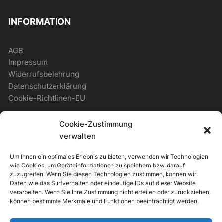
INFORMATION
AGB
Impressum
Widerrufsbelehrung
Datenschutzerklärung
Cookie-Richtlinen-EU
Cookie-Zustimmung
WICHTIGES
verwalten
Um Ihnen ein optimales Erlebnis zu bieten, verwenden wir Technologien
Zahlungsmöglichkeiten
wie Cookies, um Geräteinformationen zu speichern bzw. darauf
Versandmöglichkeiten
zuzugreifen. Wenn Sie diesen Technologien zustimmen, können wir
Daten wie das Surfverhalten oder eindeutige IDs auf dieser Website
Newsletter
verarbeiten. Wenn Sie Ihre Zustimmung nicht erteilen oder zurückziehen,
können bestimmte Merkmale und Funktionen beeinträchtigt werden.
ALLGEMEIN